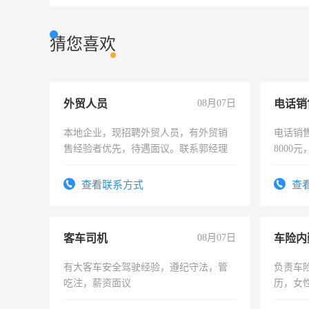
猜您喜欢
外贸人员
08月07日
电话销
本地企业，现招聘外贸人员，有外贸销
电话销售
售经验者优先，待遇面议。联系郭经理
8000
查看联系方式
查
客车司机
08月07日
车险内
有大客车安全驾驶经验，遵纪守法，管
负责车
吃注，薪资面议
历，女性
操作，