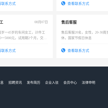
-3个月，转正后交纳五险，
看联系方式
查看联系方式
工
08月07日
售后客服
周岁一45岁的车间女工，计件工
售后客服20名，女性，20-30
00一5000元，试用期2个月，交五
休，国家节假日休息
年薪假，年底福利
看联系方式
查看联系方式
信息
招聘资讯
发布简历
企业入驻
会员中心
法律申明
们