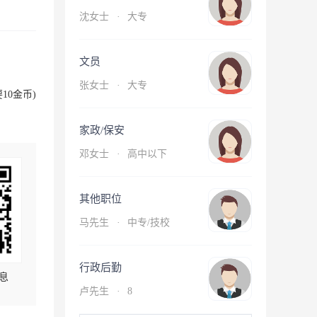
沈女士
·
大专
文员
张女士
·
大专
10金币)
家政/保安
邓女士
·
高中以下
其他职位
马先生
·
中专/技校
行政后勤
息
卢先生
·
8