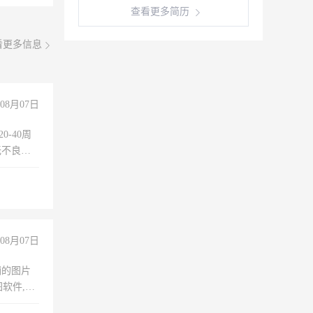
查看更多简历
看更多信息
08月07日
0-40周
无不良嗜
准八人间住
倒，每月
0小时
08月07日
铺的图片
软件,工