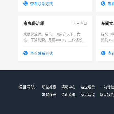
试用期1
查看联系方式
查
家庭保洁师
08月07日
车间女
家庭保洁师。要求：50周岁以下、女
招聘18
性、干净利索，月薪4000+，工作轻松，
资约35
时间灵活，不需坐班，适合宝妈、全职
险，有
太太等。
查看联系方式
查
栏目导航:
职位搜索
简历中心
名企展示
一句话
套餐标准
金币充值
意见建议
联系我