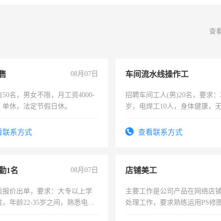
查
售
08月07日
车间流水线操作工
50名，男女不限，月工资4000-
招聘车间工人(男)20名，要求：2
元，单休，法定节假日休。
岁，电焊工10人，身体健康，
好。薪资：4500-7000元，标
宿，免费发放劳保用品，两班
看联系方式
查看联系方式
25号准时发放工资，工作时间1
勤1名
08月07日
店铺美工
险报价出单，要求：大专以上学
主要工作是公司产品在网络店
，年龄22-35岁之间，熟悉电脑
处理工作，要求熟练运用PS修图
工作态度认真，具有团队精神，
作时间每天8小时，待遇优厚。