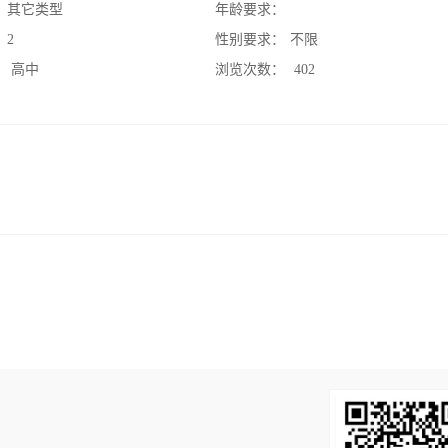
：
其它类型
年龄要求：
：
2
性别要求：
不限
：
高中
浏览次数：
402