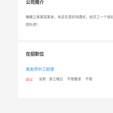
公司简介
睡醒之美美容美发，本店生意好待遇优，给员工一个良
团队吧！
在招职位
美发师中工助理
/
全职
/
浙江缙云
/
不限要求
/
不限
面议